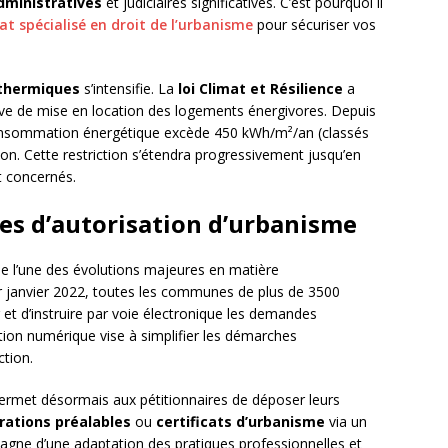
dministratives
et judiciaires significatives. C’est pourquoi il
at spécialisé en droit de l’urbanisme
pour sécuriser vos
 thermiques
s’intensifie. La
loi Climat et Résilience
a
ssive de mise en location des logements énergivores. Depuis
 consommation énergétique excède 450 kWh/m²/an (classés
on. Cette restriction s’étendra progressivement jusqu’en
t concernés.
es d’autorisation d’urbanisme
ue l’une des évolutions majeures en matière
er janvier 2022, toutes les communes de plus de 3500
 et d’instruire par voie électronique les demandes
tion numérique vise à simplifier les démarches
ction.
rmet désormais aux pétitionnaires de déposer leurs
rations préalables
ou
certificats d’urbanisme
via un
agne d’une adaptation des pratiques professionnelles et