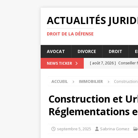
ACTUALITÉS JURI
DROIT DE LA DÉFENSE
AVOCAT
DIVORCE
DROIT
E
[ août 7, 2026 ]
Conseiller f
NEWS TICKER
[ août 4, 2026 ]
Ce que vou
ACCUEIL
IMMOBILIER
Construction
[ août 4, 2026 ]
La diffamat
[ juillet 31, 2026 ]
Rupture d
Construction et Ur
[ août 8, 2026 ]
Qu’est-ce q
Réglementations e
septembre 5, 2025
Sabrina Gomez