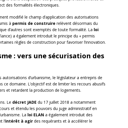
ect des formalités électroniques.
ement modifié le champ d’application des autorisations
oumis à
permis de construire
relèvent désormais du
s que d’autres sont exemptés de toute formalité. La
loi
iance) a également introduit le principe du « permis
taines règles de construction pour favoriser l’innovation.
sme : vers une sécurisation des
s autorisations d’urbanisme, le législateur a entrepris de
s ce domaine. L’objectif est de limiter les recours abusifs
rs et retardent la production de logements.
ens. Le
décret JADE
du 17 juillet 2018 a notamment
ecours et étendu les pouvoirs du juge administratif en
d’urbanisme. La
loi ELAN
a également introduit des
 l’
intérêt à agir
des requérants et à accélérer le