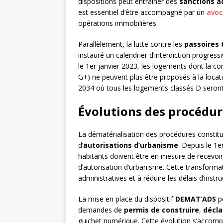
dispositions peut entraîner des
sanctions a
est essentiel d’être accompagné par un
avoc
opérations immobilières.
Parallèlement, la lutte contre les
passoires
instauré un calendrier d’interdiction progre
le 1er janvier 2023, les logements dont la
G+) ne peuvent plus être proposés à la locati
2034 où tous les logements classés D seron
Évolutions des procédur
La dématérialisation des procédures constit
d’
autorisations d’urbanisme
. Depuis le 1
habitants doivent être en mesure de recevoir
d’autorisation d’urbanisme. Cette transforma
administratives et à réduire les délais d’instru
La mise en place du dispositif
DEMAT’ADS
pe
demandes de
permis de construire
,
décla
guichet numérique. Cette évolution s’accomp