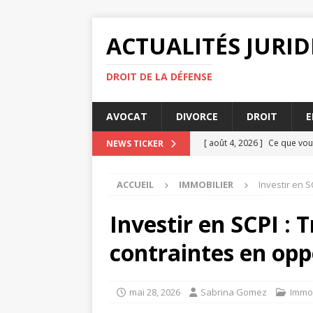
ACTUALITÉS JURI
DROIT DE LA DÉFENSE
AVOCAT
DIVORCE
DROIT
E
[ août 4, 2026 ]
Ce que vou
NEWS TICKER
[ août 4, 2026 ]
La diffamat
ACCUEIL
IMMOBILIER
Investir en 
[ juillet 31, 2026 ]
Rupture d
[ juillet 27, 2026 ]
Les enjeu
Investir en SCPI : 
ENTREPRISE
contraintes en opp
[ août 7, 2026 ]
Conseiller f
mai 28, 2026
Sabrina Gomez
Immob