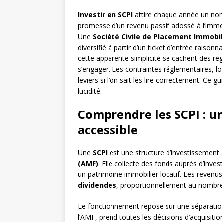
Investir en SCPI
attire chaque année un nomb
promesse d’un revenu passif adossé à l’immobi
Une
Société Civile de Placement Immobil
diversifié à partir d’un ticket d’entrée raiso
cette apparente simplicité se cachent des règl
s’engager. Les contraintes réglementaires, l
leviers si l’on sait les lire correctement. C
lucidité.
Comprendre les SCPI : u
accessible
Une
SCPI
est une structure d’investissement co
(AMF)
. Elle collecte des fonds auprès d’inves
un patrimoine immobilier locatif. Les revenu
dividendes
, proportionnellement au nombre
Le fonctionnement repose sur une séparation
l’AMF, prend toutes les décisions d’acquisition