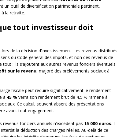
t un outil de diversification patrimoniale pertinent,
 la retraite.
e que tout investisseur doit
lors de la décision d’investissement. Les revenus distribués
sens du Code général des impôts, et non des revenus de
e tout : ils s’ajoutent aux autres revenus fonciers éventuels
pôt sur le revenu
, majoré des prélèvements sociaux à
arge fiscale peut réduire significativement le rendement
le à
45 %
verra son rendement brut de 4,5 % ramené à
ociaux. Ce calcul, souvent absent des présentations
ière avant tout engagement.
es revenus fonciers annuels n’excèdent pas
15 000 euros
. Il
interdit la déduction des charges réelles. Au-delà de ce
 déduire les intérêts d’emprunt, les frais de gestion et