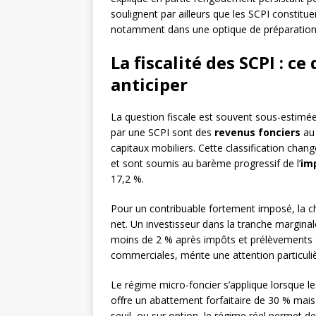
soulignent par ailleurs que les SCPI constituen
notamment dans une optique de préparation à
La fiscalité des SCPI : c
anticiper
La question fiscale est souvent sous-estimée 
par une SCPI sont des
revenus fonciers
au 
capitaux mobiliers. Cette classification chang
et sont soumis au barème progressif de l’
im
17,2 %.
Pour un contribuable fortement imposé, la ch
net. Un investisseur dans la tranche margina
moins de 2 % après impôts et prélèvements s
commerciales, mérite une attention particul
Le régime micro-foncier s’applique lorsque l
offre un abattement forfaitaire de 30 % mais 
seuil, ou sur option, le régime réel permet de