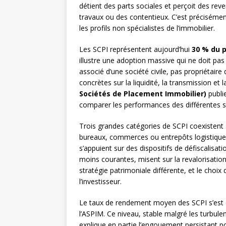
détient des parts sociales et perçoit des rev
travaux ou des contentieux. C’est précisément
les profils non spécialistes de l’immobilier.
Les SCPI représentent aujourd’hui
30 % du p
illustre une adoption massive qui ne doit pas f
associé d’une société civile, pas propriétaire
concrètes sur la liquidité, la transmission et la
Sociétés de Placement Immobilier)
publi
comparer les performances des différentes s
Trois grandes catégories de SCPI coexistent
bureaux, commerces ou entrepôts logistiques
s’appuient sur des dispositifs de défiscalisa
moins courantes, misent sur la revalorisatio
stratégie patrimoniale différente, et le choix 
l’investisseur.
Le taux de rendement moyen des SCPI s’est 
l’ASPIM. Ce niveau, stable malgré les turbu
explique en partie l’engouement persistant 