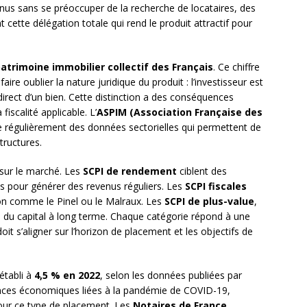
enus sans se préoccuper de la recherche de locataires, des
 cette délégation totale qui rend le produit attractif pour
atrimoine immobilier collectif des Français
. Ce chiffre
aire oublier la nature juridique du produit : l’investisseur est
 direct d’un bien. Cette distinction a des conséquences
 fiscalité applicable. L’
ASPIM (Association Française des
e régulièrement des données sectorielles qui permettent de
tructures.
 sur le marché. Les
SCPI de rendement
ciblent des
 pour générer des revenus réguliers. Les
SCPI fiscales
tion comme le Pinel ou le Malraux. Les
SCPI de plus-value
,
n du capital à long terme. Chaque catégorie répond à une
doit s’aligner sur l’horizon de placement et les objectifs de
établi à
4,5 % en 2022
, selon les données publiées par
lences économiques liées à la pandémie de COVID-19,
pour ce type de placement. Les
Notaires de France