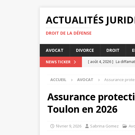
ACTUALITÉS JURI
DROIT DE LA DÉFENSE
AVOCAT
DIVORCE
DROIT
E
[ août 4, 2026 ]
La diffamat
NEWS TICKER
[ juillet 31, 2026 ]
Rupture d
ACCUEIL
AVOCAT
Assurance protec
[ juillet 27, 2026 ]
Les enjeu
ENTREPRISE
Assurance protect
[ juillet 23, 2026 ]
Comment l
Toulon en 2026
AVOCAT
[ août 4, 2026 ]
Ce que vou
février 9, 2026
Sabrina Gomez
Avo