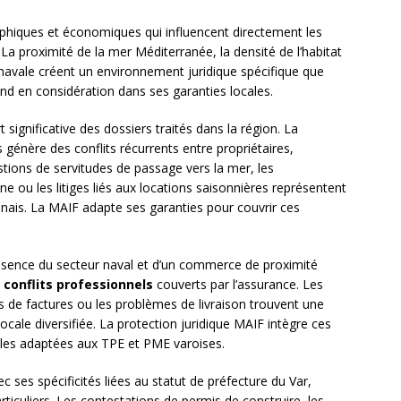
phiques et économiques qui influencent directement les
 La proximité de la mer Méditerranée, la densité de l’habitat
navale créent un environnement juridique spécifique que
nd en considération dans ses garanties locales.
 significative des dossiers traités dans la région. La
s génère des conflits récurrents entre propriétaires,
stions de servitudes de passage vers la mer, les
e ou les litiges liés aux locations saisonnières représentent
nais. La MAIF adapte ses garanties pour couvrir ces
ésence du secteur naval et d’un commerce de proximité
e
conflits professionnels
couverts par l’assurance. Les
ons de factures ou les problèmes de livraison trouvent une
cale diversifiée. La protection juridique MAIF intègre ces
lles adaptées aux TPE et PME varoises.
c ses spécificités liées au statut de préfecture du Var,
rticuliers. Les contestations de permis de construire, les