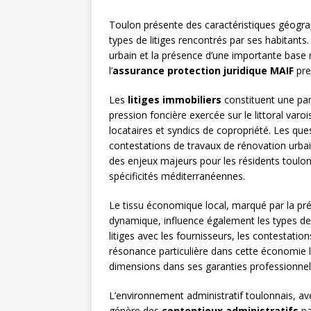
Toulon présente des caractéristiques géogra
types de litiges rencontrés par ses habitants.
urbain et la présence d’une importante base 
l’
assurance protection juridique MAIF
pre
Les
litiges immobiliers
constituent une part
pression foncière exercée sur le littoral varoi
locataires et syndics de copropriété. Les que
contestations de travaux de rénovation urbain
des enjeux majeurs pour les résidents toulon
spécificités méditerranéennes.
Le tissu économique local, marqué par la pr
dynamique, influence également les types d
litiges avec les fournisseurs, les contestati
résonance particulière dans cette économie lo
dimensions dans ses garanties professionne
L’environnement administratif toulonnais, ave
génère des
contentieux administratifs
pa