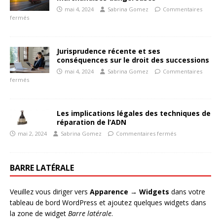
mai 4, 2024
Sabrina Gomez
Commentaires
fermés
Jurisprudence récente et ses
conséquences sur le droit des successions
mai 4, 2024
Sabrina Gomez
Commentaires
fermés
Les implications légales des techniques de
réparation de l’ADN
mai 2, 2024
Sabrina Gomez
Commentaires fermés
BARRE LATÉRALE
Veuillez vous diriger vers
Apparence → Widgets
dans votre
tableau de bord WordPress et ajoutez quelques widgets dans
la zone de widget
Barre latérale
.