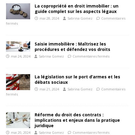
La copropriété en droit immobilier : un
guide complet sur les aspects légaux
mai 28, 2024
Sabrina Gomez
Commentaires
fermés
Saisie immobilière : Maîtrisez les
procédures et défendez vos droits
mai 24, 2024
Sabrina Gomez
Commentaires fermés
La législation sur le port d’armes et les
débats sociaux
mai 21, 2024
Sabrina Gomez
Commentaires
fermés
Réforme du droit des contrats :
implications et enjeux dans la pratique
juridique
mai 20, 2024
Sabrina Gomez
Commentaires fermés