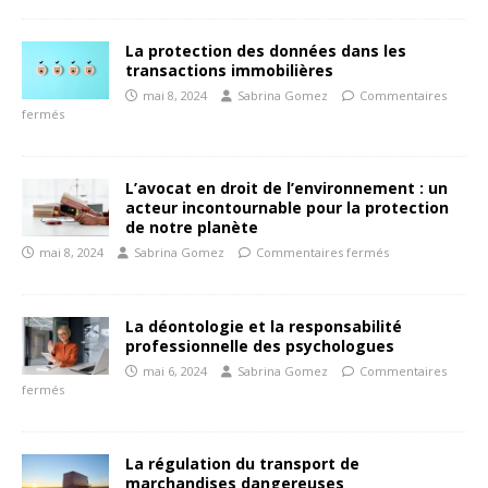
La protection des données dans les
transactions immobilières
mai 8, 2024
Sabrina Gomez
Commentaires
fermés
L’avocat en droit de l’environnement : un
acteur incontournable pour la protection
de notre planète
mai 8, 2024
Sabrina Gomez
Commentaires fermés
La déontologie et la responsabilité
professionnelle des psychologues
mai 6, 2024
Sabrina Gomez
Commentaires
fermés
La régulation du transport de
marchandises dangereuses