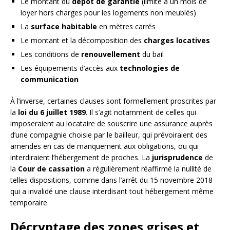
Le montant du
dépôt de garantie
(limité à un mois de
loyer hors charges pour les logements non meublés)
La
surface habitable
en mètres carrés
Le montant et la décomposition des
charges locatives
Les conditions de
renouvellement
du bail
Les équipements d’accès aux
technologies de
communication
À l’inverse, certaines clauses sont formellement proscrites par
la
loi du 6 juillet 1989
. Il s’agit notamment de celles qui
imposeraient au locataire de souscrire une assurance auprès
d’une compagnie choisie par le bailleur, qui prévoiraient des
amendes en cas de manquement aux obligations, ou qui
interdiraient l’hébergement de proches. La
jurisprudence
de
la
Cour de cassation
a régulièrement réaffirmé la nullité de
telles dispositions, comme dans l’arrêt du 15 novembre 2018
qui a invalidé une clause interdisant tout hébergement même
temporaire.
Décryptage des zones grises et