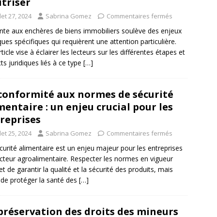
triser
llet 27, 2024
Sabrina Gomez
Commentaires fermés
nte aux enchères de biens immobiliers soulève des enjeux
iques spécifiques qui requièrent une attention particulière.
ticle vise à éclairer les lecteurs sur les différentes étapes et
ts juridiques liés à ce type
[…]
conformité aux normes de sécurité
mentaire : un enjeu crucial pour les
reprises
llet 25, 2024
Sabrina Gomez
Commentaires fermés
curité alimentaire est un enjeu majeur pour les entreprises
cteur agroalimentaire. Respecter les normes en vigueur
t de garantir la qualité et la sécurité des produits, mais
 de protéger la santé des
[…]
préservation des droits des mineurs