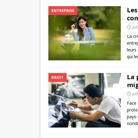
Les
ENTREPRISE
com
jui
La cr
entre
leurs
qui l
La 
DROIT
mig
jui
Face 
prote
pays 
nombr