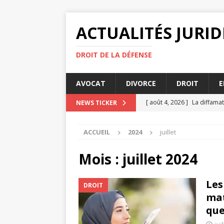
ACTUALITÉS JURI
DROIT DE LA DÉFENSE
AVOCAT
DIVORCE
DROIT
E
[ août 4, 2026 ]
La diffamat
NEWS TICKER
[ juillet 31, 2026 ]
Rupture d
ACCUEIL
2024
juillet
[ juillet 27, 2026 ]
Les enjeu
ENTREPRISE
Mois :
juillet 2024
[ juillet 23, 2026 ]
Comment l
Les
DROIT
AVOCAT
mat
[ août 4, 2026 ]
Ce que vou
que