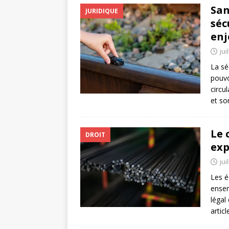
San
JURIDIQUE
séc
enj
jui
La sé
pouvo
circu
et so
Le 
DROIT
exp
jui
Les é
ensem
légal
artic