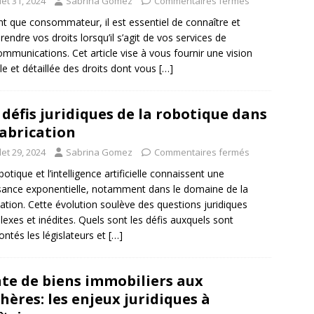
llet 31, 2024
Sabrina Gomez
Commentaires fermés
nt que consommateur, il est essentiel de connaître et
endre vos droits lorsqu’il s’agit de vos services de
ommunications. Cet article vise à vous fournir une vision
le et détaillée des droits dont vous
[…]
 défis juridiques de la robotique dans
fabrication
llet 29, 2024
Sabrina Gomez
Commentaires fermés
botique et l’intelligence artificielle connaissent une
sance exponentielle, notamment dans le domaine de la
cation. Cette évolution soulève des questions juridiques
exes et inédites. Quels sont les défis auxquels sont
ontés les législateurs et
[…]
te de biens immobiliers aux
hères: les enjeux juridiques à