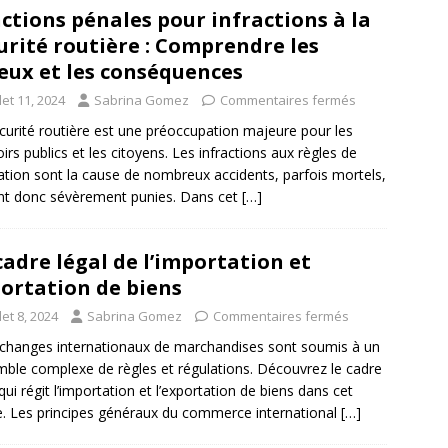
ctions pénales pour infractions à la
urité routière : Comprendre les
eux et les conséquences
llet 11, 2024
Sabrina Gomez
Commentaires fermés
curité routière est une préoccupation majeure pour les
irs publics et les citoyens. Les infractions aux règles de
lation sont la cause de nombreux accidents, parfois mortels,
nt donc sévèrement punies. Dans cet
[…]
cadre légal de l’importation et
ortation de biens
llet 8, 2024
Sabrina Gomez
Commentaires fermés
changes internationaux de marchandises sont soumis à un
ble complexe de règles et régulations. Découvrez le cadre
 qui régit l’importation et l’exportation de biens dans cet
le. Les principes généraux du commerce international
[…]