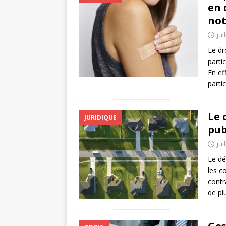
en 
not
jui
Le dr
partic
En ef
parti
Le 
JURIDIQUE
pub
jui
Le dé
les co
contr
de pl