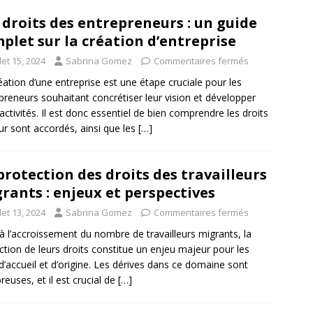
 droits des entrepreneurs : un guide
plet sur la création d’entreprise
llet 15, 2024
Sabrina Gomez
Commentaires fermés
éation d’une entreprise est une étape cruciale pour les
preneurs souhaitant concrétiser leur vision et développer
 activités. Il est donc essentiel de bien comprendre les droits
eur sont accordés, ainsi que les
[…]
protection des droits des travailleurs
rants : enjeux et perspectives
llet 13, 2024
Sabrina Gomez
Commentaires fermés
à l’accroissement du nombre de travailleurs migrants, la
ction de leurs droits constitue un enjeu majeur pour les
d’accueil et d’origine. Les dérives dans ce domaine sont
euses, et il est crucial de
[…]