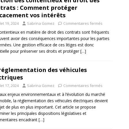
tion des contentieux en droit des
trats : Comment protéger
icacement vos intérêts
llet 19, 2024
Sabrina Gomez
Commentaires fermés
ontentieux en matière de droit des contrats sont fréquents
uvent avoir des conséquences importantes pour les parties
rnées. Une gestion efficace de ces litiges est donc
tielle pour préserver ses droits et protéger
[…]
réglementation des véhicules
ctriques
llet 17, 2024
Sabrina Gomez
Commentaires fermés
aux enjeux environnementaux et à l’évolution du marché
obile, la réglementation des véhicules électriques devient
jet de plus en plus important. Cet article se propose
miner les principales dispositions législatives et
mentaires encadrant
[…]