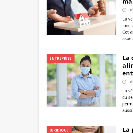
maî
jui
La ve
jurid
Cet ar
aspec
La 
ENTREPRISE
ali
ent
jui
La sé
du se
perme
aussi
La 
JURIDIQUE