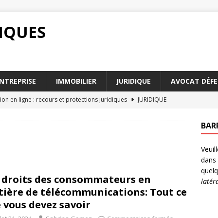
DIQUES
NTREPRISE
IMMOBILIER
JURIDIQUE
AVOCAT DÉFE
ion en ligne : recours et protections juridiques
JURIDIQUE
e contrat : que faire en cas de force majeure
DROIT
BAR
x du RGPD pour les entreprises face à la confidentialité
Veuil
dans 
es avocats succession Paris peuvent faciliter votre héritage
quelq
 droits des consommateurs en
latér
ière de télécommunications: Tout ce
s devez savoir sur avocats succession Paris en 2026
AVOCAT
 vous devez savoir