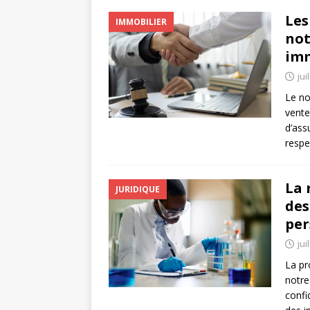
Les
IMMOBILIER
not
imm
jui
Le no
vente
d’ass
respe
La 
JURIDIQUE
des
per
jui
La pr
notre
confi