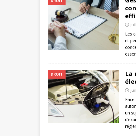
Ges
DROIT
con
eff
jui
Les c
et pe
conce
essen
La 
DROIT
éle
jui
Face 
autom
un su
d’exa
régle