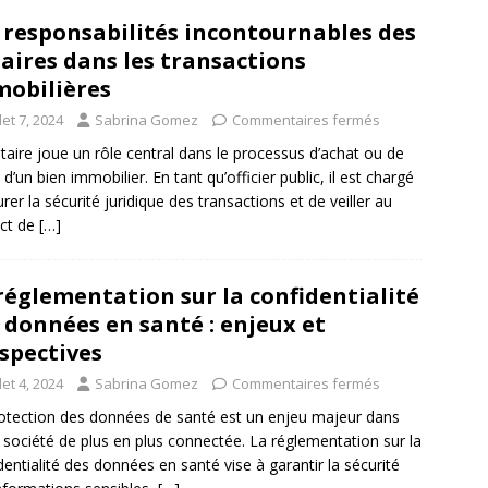
 responsabilités incontournables des
aires dans les transactions
obilières
llet 7, 2024
Sabrina Gomez
Commentaires fermés
taire joue un rôle central dans le processus d’achat ou de
 d’un bien immobilier. En tant qu’officier public, il est chargé
urer la sécurité juridique des transactions et de veiller au
ct de
[…]
réglementation sur la confidentialité
 données en santé : enjeux et
spectives
llet 4, 2024
Sabrina Gomez
Commentaires fermés
otection des données de santé est un enjeu majeur dans
 société de plus en plus connectée. La réglementation sur la
dentialité des données en santé vise à garantir la sécurité