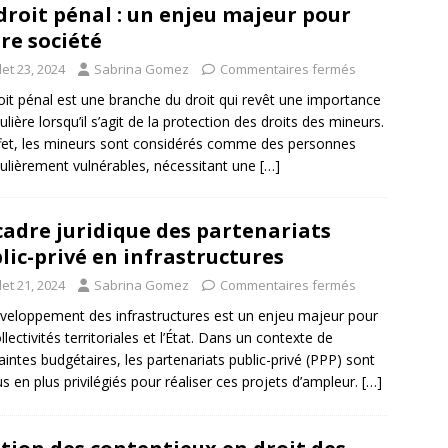
droit pénal : un enjeu majeur pour
re société
llet 23, 2024
Sabrina Gomez
Commentaires fermés
oit pénal est une branche du droit qui revêt une importance
ulière lorsqu’il s’agit de la protection des droits des mineurs.
fet, les mineurs sont considérés comme des personnes
culièrement vulnérables, nécessitant une
[…]
cadre juridique des partenariats
lic-privé en infrastructures
llet 21, 2024
Sabrina Gomez
Commentaires fermés
veloppement des infrastructures est un enjeu majeur pour
llectivités territoriales et l’État. Dans un contexte de
aintes budgétaires, les partenariats public-privé (PPP) sont
us en plus privilégiés pour réaliser ces projets d’ampleur.
[…]