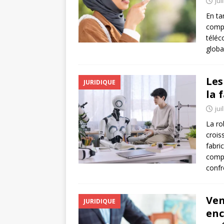
jui
En ta
compr
téléc
globa
Les
JURIDIQUE
la 
jui
La ro
crois
fabri
compl
confr
Ven
JURIDIQUE
enc